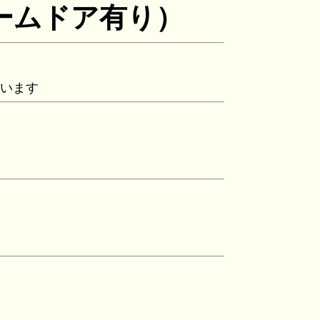
ームドア有り）
ています