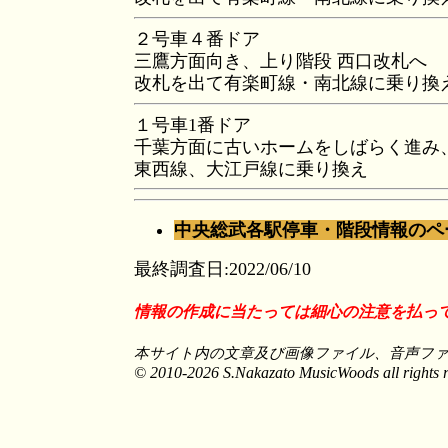
２号車４番ドア
三鷹方面向き、上り階段 西口改札へ
改札を出て有楽町線・南北線に乗り換
１号車1番ドア
千葉方面に古いホームをしばらく進み
東西線、大江戸線に乗り換え
中央総武各駅停車・階段情報のペ
最終調査日:2022/06/10
情報の作成に当たっては細心の注意を払っ
本サイト内の文章及び画像ファイル、音声フ
© 2010-2026 S.Nakazato MusicWoods all rights r